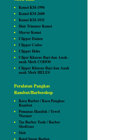
Kemei KM-1996
Kemei KM-2600
Kemei KM-1031
Hair Trimmer Kemei
Shaver Kemei
Clipper Daizen
Clipper Codos
Clipper Heles
Cliper Khusus Bayi dan Anak-
anak Merk CODOS
Clipper Khusus Bayi dan Anak
anak Merk HELES
Peralatan Pangkas
Rambut/Barbershop
Kaca Barber / Kaca Pangkas
Rambut
Pemanas Handuk / Towel
Warmer
Tas Barber Tools / Barber
Shoftcase
Sisir
Botol Spray Barber