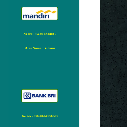
No Rek : 164-00-0258408-6
Atas Nama
: Yuliani
No Rek : 0382-01-040266-503