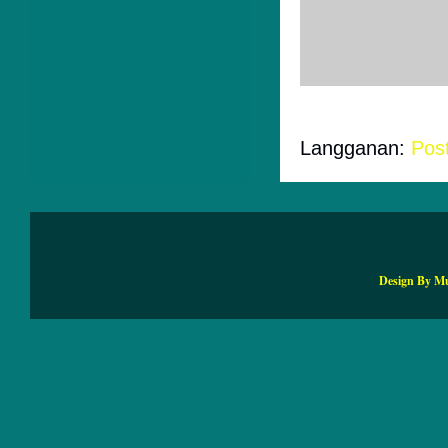
Posting Ko
Langganan:
Pos
Design By M