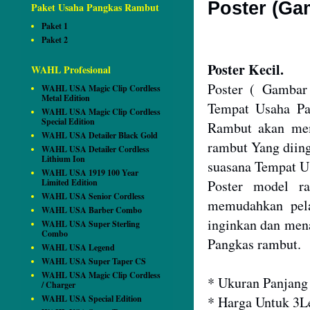
Poster (Ga
Paket Usaha Pangkas Rambut
Paket 1
Paket 2
Poster Kecil.
WAHL Profesional
Poster ( Gambar
WAHL USA Magic Clip Cordless
Metal Edition
Tempat Usaha Pa
WAHL USA Magic Clip Cordless
Special Edition
Rambut akan mem
WAHL USA Detailer Black Gold
rambut Yang diin
WAHL USA Detailer Cordless
Lithium Ion
suasana Tempat Us
WAHL USA 1919 100 Year
Limited Edition
Poster model r
WAHL USA Senior Cordless
memudahkan pel
WAHL USA Barber Combo
inginkan dan men
WAHL USA Super Sterling
Combo
Pangkas rambut.
WAHL USA Legend
WAHL USA Super Taper CS
WAHL USA Magic Clip Cordless
* Ukuran Panjang
/ Charger
WAHL USA Special Edition
* Harga Untuk 3