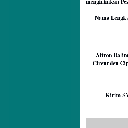
mengirimkan Pes
Nama Lengka
Altron Dalim
Cireundeu Ci
Kirim SM
Tidak ada ko