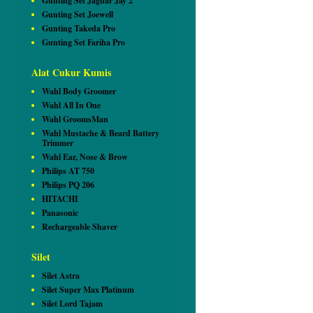
Gunting Set Jaguar Jay 2
Gunting Set Joewell
Gunting Takeda Pro
Gunting Set Fariha Pro
Alat Cukur Kumis
Wahl Body Groomer
Wahl All In One
Wahl GroomsMan
Wahl Mustache & Beard Battery
Trimmer
Wahl Ear, Nose & Brow
Philips AT 750
Philips PQ 206
HITACHI
Panasonic
Rechargeable Shaver
Silet
Silet Astra
Silet Super Max Platinum
Silet Lord Tajam