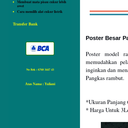
Membuat mata pisau cukur lebih
awet
Cara memilih alat cukur listrik
Transfer Bank
Poster Besar 
Poster model r
memudahkan pel
inginkan dan men
No Rek : 6760 3447 43
Pangkas rambut.
Atas Nama
: Yuliani
*Ukuran Panjang 
* Harga Untuk 3L