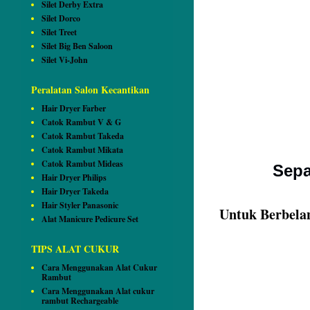
Silet Derby Extra
Silet Dorco
Silet Treet
Silet Big Ben Saloon
Silet Vi-John
Peralatan Salon Kecantikan
Hair Dryer Farber
Catok Rambut V & G
Catok Rambut Takeda
Catok Rambut Mikata
Catok Rambut Mideas
Sepa
Hair Dryer Philips
Hair Dryer Takeda
Hair Styler Panasonic
Untuk Berbela
Alat Manicure Pedicure Set
TIPS ALAT CUKUR
Cara Menggunakan Alat Cukur
Rambut
Cara Menggunakan Alat cukur
rambut Rechargeable