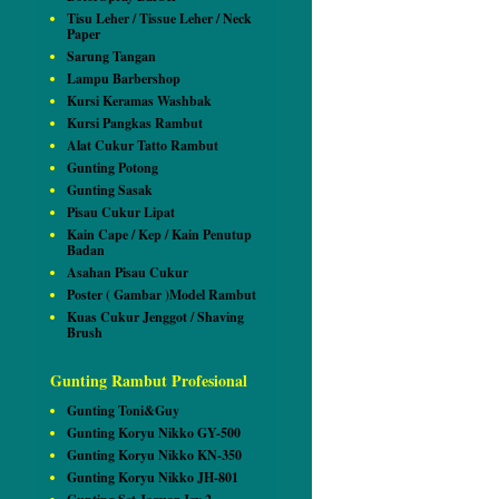
Tisu Leher / Tissue Leher / Neck
Paper
Sarung Tangan
Lampu Barbershop
Kursi Keramas Washbak
Kursi Pangkas Rambut
Alat Cukur Tatto Rambut
Gunting Potong
Gunting Sasak
Pisau Cukur Lipat
Kain Cape / Kep / Kain Penutup
Badan
Asahan Pisau Cukur
Poster ( Gambar )Model Rambut
Kuas Cukur Jenggot / Shaving
Brush
Gunting Rambut Profesional
Gunting Toni&Guy
Gunting Koryu Nikko GY-500
Gunting Koryu Nikko KN-350
Gunting Koryu Nikko JH-801