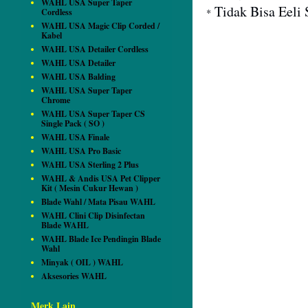
WAHL USA Super Taper
Tidak Bisa Eeli 
Cordless
*
WAHL USA Magic Clip Corded /
Kabel
WAHL USA Detailer Cordless
WAHL USA Detailer
WAHL USA Balding
WAHL USA Super Taper
Chrome
WAHL USA Super Taper CS
Single Pack ( SO )
WAHL USA Finale
WAHL USA Pro Basic
WAHL USA Sterling 2 Plus
WAHL & Andis USA Pet Clipper
Kit ( Mesin Cukur Hewan )
Blade Wahl / Mata Pisau WAHL
WAHL Clini Clip Disinfectan
Blade WAHL
WAHL Blade Ice Pendingin Blade
Wahl
Minyak ( OIL ) WAHL
Aksesories WAHL
Merk Lain