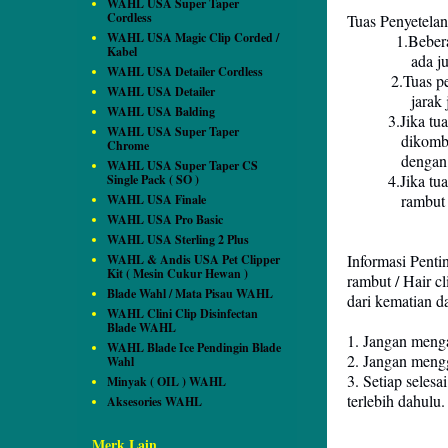
WAHL USA Super Taper
Cordless
Tuas Penyetelan
WAHL USA Magic Clip Corded /
1.Beberapa al
Kabel
ada juga y
WAHL USA Detailer Cordless
2.Tuas penyete
WAHL USA Detailer
jarak jauh 
WAHL USA Balding
3.Jika tuas pe
WAHL USA Super Taper
dikombinasik
Chrome
dengan no
WAHL USA Super Taper CS
4.Jika tuas pe
Single Pack ( SO )
rambut dengan
WAHL USA Finale
WAHL USA Pro Basic
WAHL USA Sterling 2 Plus
Informasi Pent
WAHL & Andis USA Pet Clipper
Kit ( Mesin Cukur Hewan )
rambut / Hair c
Blade Wahl / Mata Pisau WAHL
dari kematian da
WAHL Clini Clip Disinfectan
Blade WAHL
1. Jangan menga
WAHL Blade Ice Pendingin Blade
2. Jangan mengg
Wahl
3. Setiap seles
Minyak ( OIL ) WAHL
terlebih dahulu.
Aksesories WAHL
Merk Lain