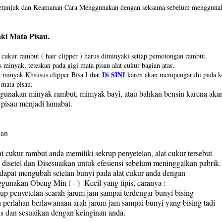
etunjuk dan Keamanan Cara Menggunakan dengan seksama sebelum menggunak
i Mata Pisau.
t cukur rambut ( hair clipper ) harus diminyaki setiap pemotongan rambut.
s minyak, teteskan pada gigi mata pisau alat cukur bagian atas.
Di SINI
 minyak Khsusus clipper Bisa Lihat
karen akan mempengaruhi pada k
mata pisau.
gunakan minyak rambut, mimyak bayi, atau bahkan bensin karena ak
 pisau menjadi lamabat.
lan
kur rambut anda memiliki sekrup penyetelan, alat cukur tersebut
 dan Disesuaikan untuk efesiensi sebelum meninggalkan pabrik.
mengubah setelan bunyi pada alat cukur anda dengan
Obeng Min ( - ) Kecil yang tipis, caranya :
p penyetelan searah jarum jam sampai terdengar bunyi bising
perlahan berlawanaan arah jarum jam sampai bunyi yang bising tadi
dan sesuaikan dengan keinginan anda.