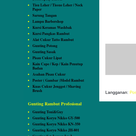
Tisu Leher / Tissue Leher / Neck
Paper
Sarung Tangan
Lampu Barbershop
Kursi Keramas Washbak
Kursi Pangkas Rambut
Alat Cukur Tatto Rambut
Gunting Potong
Tidak ada k
Gunting Sasak
Pisau Cukur Lipat
Posting 
Kain Cape / Kep / Kain Penutup
Badan
Asahan Pisau Cukur
Poster ( Gambar )Model Rambut
Kuas Cukur Jenggot / Shaving
Brush
Langganan:
Pos
Gunting Rambut Profesional
Gunting Toni&Guy
Gunting Koryu Nikko GY-500
Gunting Koryu Nikko KN-350
Gunting Koryu Nikko JH-801