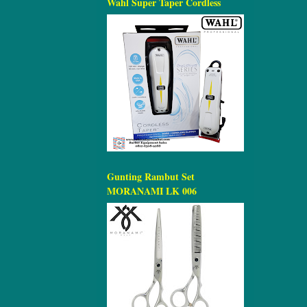
Wahl Super Taper Cordless
Gunting Rambut Set
MORANAMI LK 006