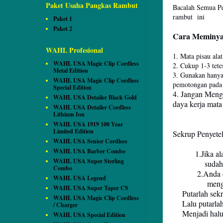
Paket Usaha Pangkas Rambut
Bacalah Semua P
rambut ini
Paket 1
Paket 2
Cara Meminyak
WAHL Profesional
1. Mata pisau ala
WAHL USA Magic Clip Cordless
2. Cukup 1-3 tete
Metal Edition
3. Gunakan hanya
WAHL USA Magic Clip Cordless
pemotongan pada 
Special Edition
4. Jangan Meng
WAHL USA Detailer Black Gold
daya kerja mata
WAHL USA Detailer Cordless
Lithium Ion
WAHL USA 1919 100 Year
Limited Edition
Sekrup Penyete
WAHL USA Senior Cordless
WAHL USA Barber Combo
1.Jika alat cu
WAHL USA Super Sterling
sudah disetel
Combo
2.Anda dapat 
WAHL USA Legend
menggunakan 
WAHL USA Super Taper CS
Putarlah sekru
WAHL USA Magic Clip Cordless
Lalu putarlah 
/ Charger
Menjadi halus 
WAHL USA Special Edition