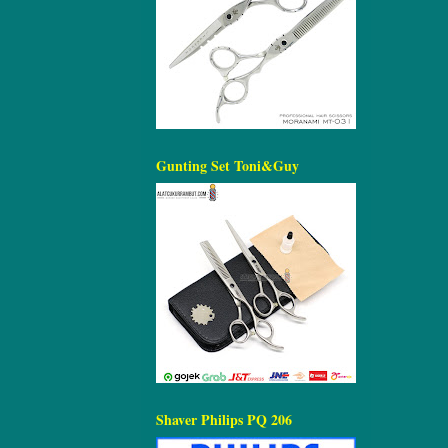
Gunting Set Toni&Guy
Shaver Philips PQ 206