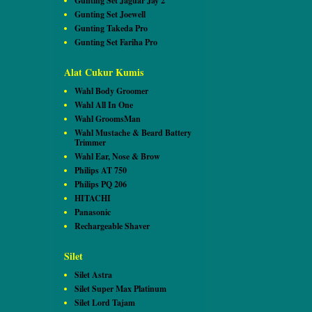
Gunting Set Jaguar Jay 2
Gunting Set Joewell
Gunting Takeda Pro
Gunting Set Fariha Pro
Alat Cukur Kumis
Wahl Body Groomer
Wahl All In One
Wahl GroomsMan
Wahl Mustache & Beard Battery
Trimmer
Wahl Ear, Nose & Brow
Philips AT 750
Philips PQ 206
HITACHI
Panasonic
Rechargeable Shaver
Silet
Silet Astra
Silet Super Max Platinum
Silet Lord Tajam