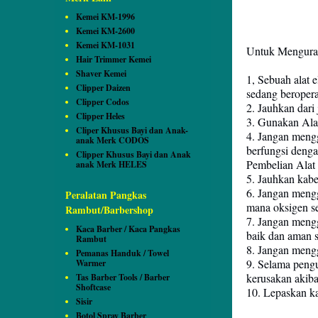
Kemei KM-1996
Kemei KM-2600
Kemei KM-1031
Untuk Mengurang
Hair Trimmer Kemei
Shaver Kemei
1, Sebuah alat 
Clipper Daizen
sedang beropera
Clipper Codos
2. Jauhkan dari
Clipper Heles
3. Gunakan Alat
Cliper Khusus Bayi dan Anak-
4. Jangan menggu
anak Merk CODOS
berfungsi denga
Clipper Khusus Bayi dan Anak
Pembelian Alat
anak Merk HELES
5. Jauhkan kabe
6. Jangan mengg
Peralatan Pangkas
mana oksigen s
Rambut/Barbershop
7. Jangan mengg
Kaca Barber / Kaca Pangkas
baik dan aman s
Rambut
8. Jangan meng
Pemanas Handuk / Towel
9. Selama peng
Warmer
kerusakan akib
Tas Barber Tools / Barber
Shoftcase
10. Lepaskan kab
Sisir
Botol Spray Barber