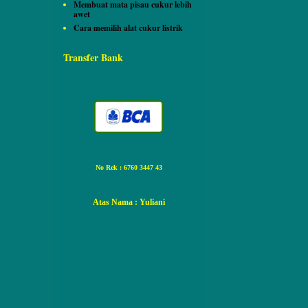
Membuat mata pisau cukur lebih
awet
Cara memilih alat cukur listrik
Transfer Bank
No Rek : 6760 3447 43
Atas Nama
: Yuliani