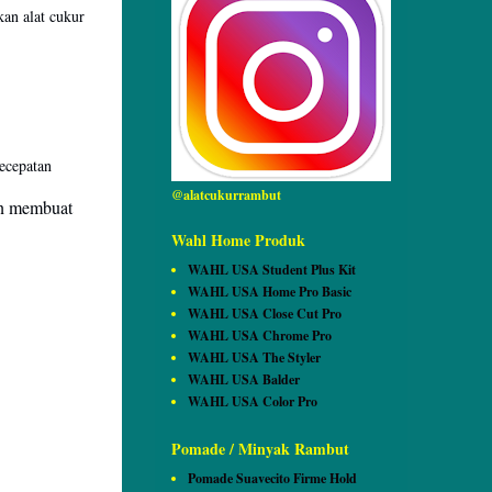
an alat cukur
ecepatan
@alatcukurrambut
an membuat
Wahl Home Produk
WAHL USA Student Plus Kit
WAHL USA Home Pro Basic
WAHL USA Close Cut Pro
WAHL USA Chrome Pro
WAHL USA The Styler
WAHL USA Balder
WAHL USA Color Pro
Pomade / Minyak Rambut
Pomade Suavecito Firme Hold