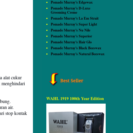
Pomade Murray's Edgewax
Pomade Murray's D-Luxe
Grooming Creme
Pomade Murray's La Em Strait
Pomade Murray's Super Light
Pomade Murray's Nu Nile
Pomade Murray's Superior
Pomade Murray's Hair Glo
Pomade Murray's Black Beeswax
Pomade Murray's Natural Beeswax
 alat cukur
uk menghindari
WAHL 1919 100th Year Edition
abung.
ran air.
ari stop kontak