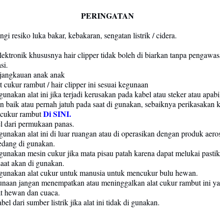
PERINGATAN
i resiko luka bakar, kebakaran, sengatan listrik / cidera.
elektronik khususnya hair clipper tidak boleh di biarkan tanpa pengawas
si.
 jangkauan anak anak
 cukur rambut / hair clipper ini sesuai kegunaan
nakan alat ini jika terjadi kerusakan pada kabel atau steker atau apabila
n baik atau pernah jatuh pada saat di gunakan, sebaiknya perikasakan k
Di SINI.
 cukur rambut
l dari permukaan panas.
unakan alat ini di luar ruangan atau di operasikan dengan produk aeros
edang di gunakan.
unakan mesin cukur jika mata pisau patah karena dapat melukai pasti
aat akan di gunakan.
gunakan alat cukur untuk manusia untuk mencukur bulu hewan.
unaan jangan menempatkan atau meninggalkan alat cukur rambut ini ya
at hewan dan cuaca.
el dari sumber listrik jika alat ini tidak di gunakan.