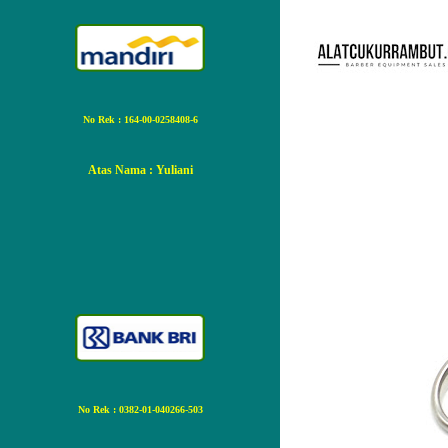
No Rek : 164-00-0258408-6
Atas Nama
: Yuliani
No Rek : 0382-01-040266-503