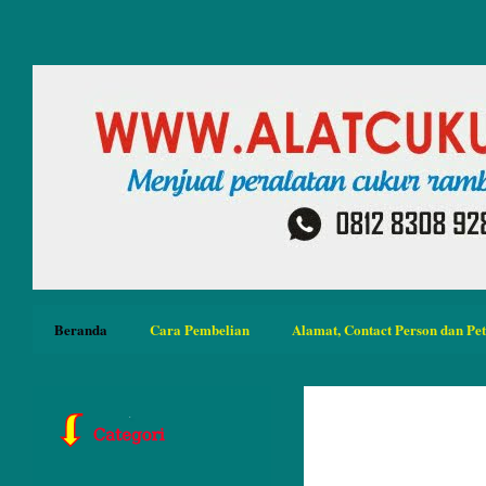
Beranda
Cara Pembelian
Alamat, Contact Person dan Pe
Jual Guntin
Rambut Ton