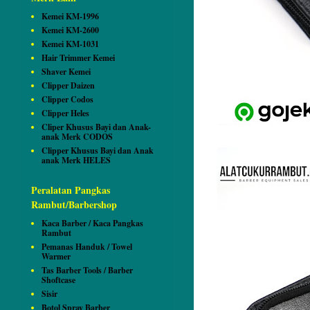
Kemei KM-1996
Kemei KM-2600
Kemei KM-1031
Hair Trimmer Kemei
Shaver Kemei
Clipper Daizen
Clipper Codos
Clipper Heles
Cliper Khusus Bayi dan Anak-
anak Merk CODOS
Clipper Khusus Bayi dan Anak
anak Merk HELES
Peralatan Pangkas
Rambut/Barbershop
Kaca Barber / Kaca Pangkas
Rambut
Pemanas Handuk / Towel
Warmer
Tas Barber Tools / Barber
Shoftcase
Sisir
Botol Spray Barber