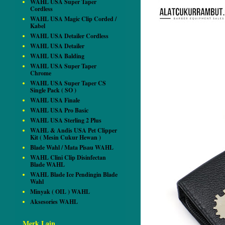
WAHL USA Super Taper
Cordless
WAHL USA Magic Clip Corded /
Kabel
WAHL USA Detailer Cordless
WAHL USA Detailer
WAHL USA Balding
WAHL USA Super Taper
Chrome
WAHL USA Super Taper CS
Single Pack ( SO )
WAHL USA Finale
WAHL USA Pro Basic
WAHL USA Sterling 2 Plus
WAHL & Andis USA Pet Clipper
Kit ( Mesin Cukur Hewan )
Blade Wahl / Mata Pisau WAHL
WAHL Clini Clip Disinfectan
Blade WAHL
WAHL Blade Ice Pendingin Blade
Wahl
Minyak ( OIL ) WAHL
Aksesories WAHL
Merk Lain