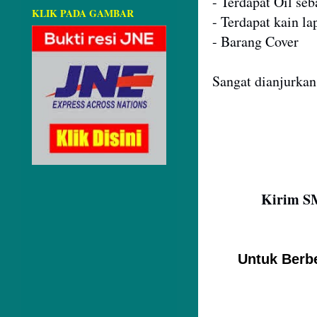
- Terdapat Oil se
KLIK PADA GAMBAR
- Terdapat kain la
- Barang Cover
Sangat dianjurkan
Kirim SM
Untuk Berb