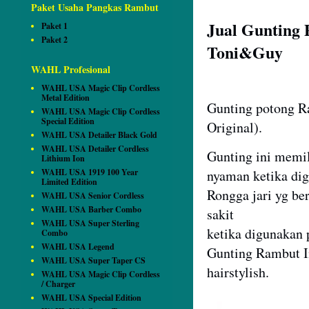
Paket Usaha Pangkas Rambut
Jual Gunting
Paket 1
Paket 2
Toni&Guy
WAHL Profesional
WAHL USA Magic Clip Cordless
Metal Edition
Gunting potong R
WAHL USA Magic Clip Cordless
Special Edition
Original).
WAHL USA Detailer Black Gold
WAHL USA Detailer Cordless
Gunting ini memili
Lithium Ion
WAHL USA 1919 100 Year
nyaman ketika di
Limited Edition
Rongga jari yg be
WAHL USA Senior Cordless
WAHL USA Barber Combo
sakit
WAHL USA Super Sterling
ketika digunakan
Combo
WAHL USA Legend
Gunting Rambut In
WAHL USA Super Taper CS
hairstylish.
WAHL USA Magic Clip Cordless
/ Charger
WAHL USA Special Edition