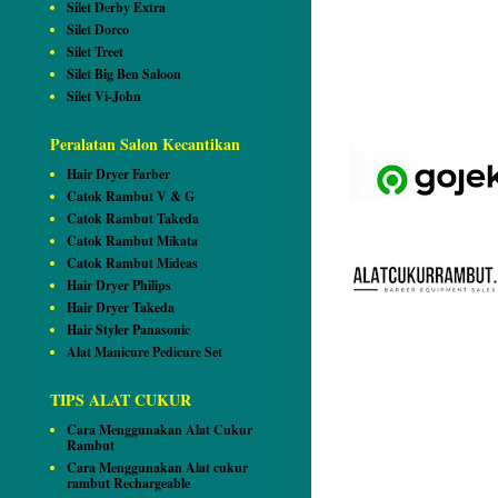
Silet Derby Extra
Silet Dorco
Silet Treet
Silet Big Ben Saloon
Silet Vi-John
Peralatan Salon Kecantikan
Hair Dryer Farber
Catok Rambut V & G
Catok Rambut Takeda
Catok Rambut Mikata
Catok Rambut Mideas
Hair Dryer Philips
Hair Dryer Takeda
Hair Styler Panasonic
Alat Manicure Pedicure Set
TIPS ALAT CUKUR
Cara Menggunakan Alat Cukur
Rambut
Cara Menggunakan Alat cukur
rambut Rechargeable