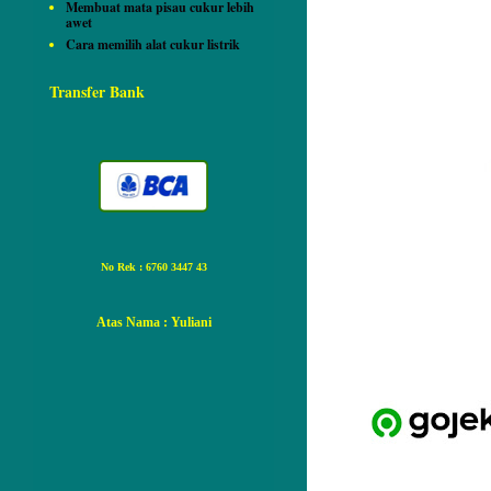
Membuat mata pisau cukur lebih
awet
Cara memilih alat cukur listrik
Transfer Bank
No Rek : 6760 3447 43
Atas Nama
: Yuliani