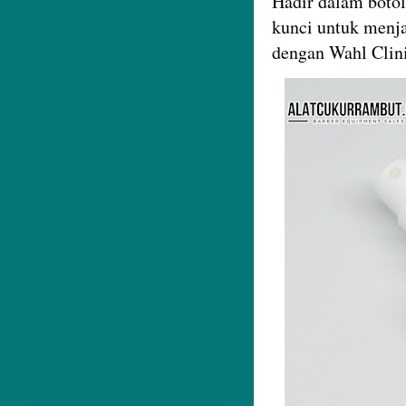
Hadir dalam botol
kunci untuk menja
dengan Wahl Clini