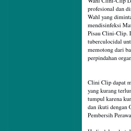
Wahl Clini-Clip 
profesional dan d
Wahl yang diminta
mendisinfeksi Mat
Pisau Clini-Clip.
tuberculocidal un
memotong dari ba
perpindahan orga
Clini Clip dapat 
yang kurang terl
tumpul karena kur
dan ikuti dengan 
Pembersih Perawat