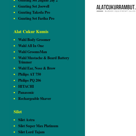
Gunting Set Jaguar Jay 2
Gunting Set Joewell
Gunting Takeda Pro
Gunting Set Fariha Pro
Alat Cukur Kumis
Wahl Body Groomer
Wahl All In One
Wahl GroomsMan
Wahl Mustache & Beard Battery
Trimmer
Wahl Ear, Nose & Brow
Philips AT 750
Philips PQ 206
HITACHI
Panasonic
Rechargeable Shaver
Silet
Silet Astra
Silet Super Max Platinum
Silet Lord Tajam