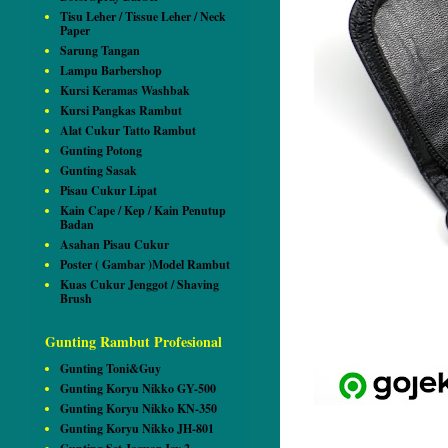
Tisu Leher / Tissue Leher / Neck
Paper
Sarung Tangan
Lampu Barbershop
Kursi Keramas Washbak
Kursi Pangkas Rambut
Alat Cukur Tatto Rambut
Gunting Potong
Gunting Sasak
Pisau Cukur Lipat
Kain Cape / Kep / Kain Penutup
Badan
Asahan Pisau Cukur
Poster ( Gambar )Model Rambut
Kuas Cukur Jenggot / Shaving
Brush
Gunting Rambut Profesional
Gunting Toni&Guy
Gunting Koryu Nikko GY-500
Gunting Koryu Nikko KN-350
Gunting Koryu Nikko JH-801