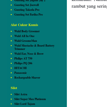
Gunting Set Jaguar Jay 2
rambut yang serin
Gunting Set Joewell
Gunting Takeda Pro
Gunting Set Fariha Pro
Alat Cukur Kumis
Wahl Body Groomer
Wahl All In One
Wahl GroomsMan
Wahl Mustache & Beard Battery
Trimmer
Wahl Ear, Nose & Brow
Philips AT 750
Philips PQ 206
HITACHI
Panasonic
Rechargeable Shaver
Silet
Silet Astra
Silet Super Max Platinum
Silet Lord Tajam