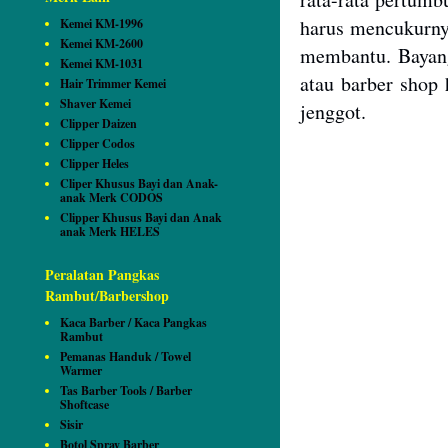
harus mencukurn
Kemei KM-1996
Kemei KM-2600
membantu. Bayang
Kemei KM-1031
atau barber shop
Hair Trimmer Kemei
Shaver Kemei
jenggot
.
Clipper Daizen
Clipper Codos
Clipper Heles
Cliper Khusus Bayi dan Anak-
anak Merk CODOS
Clipper Khusus Bayi dan Anak
anak Merk HELES
Peralatan Pangkas
Rambut/Barbershop
Kaca Barber / Kaca Pangkas
Rambut
Pemanas Handuk / Towel
Warmer
Tas Barber Tools / Barber
Shoftcase
Sisir
Botol Spray Barber