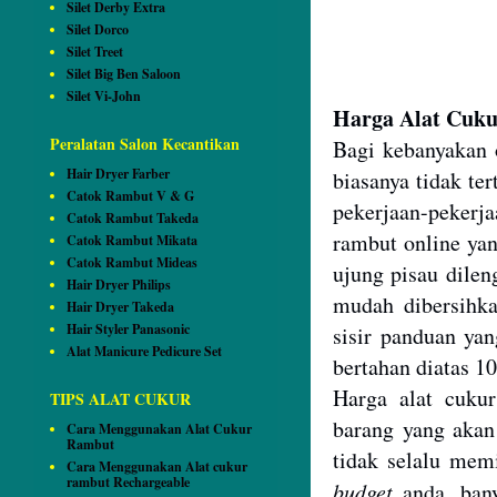
Silet Derby Extra
Silet Dorco
Silet Treet
Silet Big Ben Saloon
Silet Vi-John
Harga Alat Cuk
Peralatan Salon Kecantikan
Bagi kebanyakan 
Hair Dryer Farber
biasanya tidak te
Catok Rambut V & G
pekerjaan-pekerj
Catok Rambut Takeda
rambut online yan
Catok Rambut Mikata
Catok Rambut Mideas
ujung pisau dilen
Hair Dryer Philips
mudah dibersihka
Hair Dryer Takeda
Hair Styler Panasonic
sisir panduan yan
Alat Manicure Pedicure Set
bertahan diatas 1
Harga alat cukur
TIPS ALAT CUKUR
barang yang akan
Cara Menggunakan Alat Cukur
Rambut
tidak selalu memi
Cara Menggunakan Alat cukur
rambut Rechargeable
budget
anda, bany