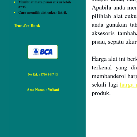
Membuat mata pisau cukur lebih
Apabila anda mem
awet
Cara memilih alat cukur listrik
pilihlah alat cuk
anda gunakan tah
Transfer Bank
aksesoris tambah
pisau, sepatu uku
Harga
alat ini
berk
terkenal yang di
membanderol harg
No Rek : 6760 3447 43
sekali lagi
harga 
Atas Nama
: Yuliani
produk.