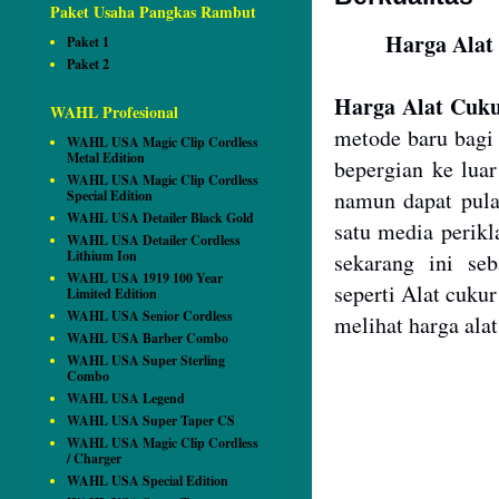
Paket Usaha Pangkas Rambut
Harga Alat
Paket 1
Paket 2
Harga Alat Cuk
WAHL Profesional
metode baru bagi 
WAHL USA Magic Clip Cordless
Metal Edition
bepergian ke lua
WAHL USA Magic Clip Cordless
namun dapat pula
Special Edition
WAHL USA Detailer Black Gold
satu media perikl
WAHL USA Detailer Cordless
Lithium Ion
sekarang ini se
WAHL USA 1919 100 Year
seperti Alat cuku
Limited Edition
WAHL USA Senior Cordless
melihat harga ala
WAHL USA Barber Combo
WAHL USA Super Sterling
Combo
WAHL USA Legend
WAHL USA Super Taper CS
WAHL USA Magic Clip Cordless
/ Charger
WAHL USA Special Edition