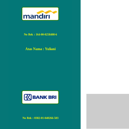
No Rek : 164-00-0258408-6
Atas Nama
: Yuliani
Tidak ada ko
Posting Ko
No Rek : 0382-01-040266-503