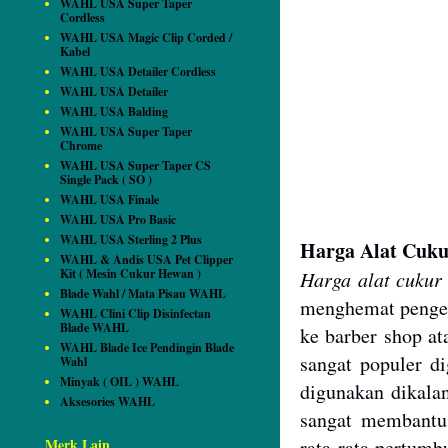
WAHL USA Super Taper
Cordless
WAHL USA Magic Clip Corded /
Kabel
WAHL USA Detailer Cordless
WAHL USA Detailer
WAHL USA Balding
WAHL USA Super Taper
Chrome
WAHL USA Super Taper CS
Single Pack ( SO )
WAHL USA Finale
WAHL USA Pro Basic
WAHL USA Sterling 2 Plus
Harga Alat Cuk
WAHL & Andis USA Pet Clipper
Kit ( Mesin Cukur Hewan )
Harga alat cukur
Blade Wahl / Mata Pisau WAHL
menghemat pengelu
WAHL Clini Clip Disinfectan
Blade WAHL
ke barber shop a
WAHL Blade Ice Pendingin Blade
sangat populer di
Wahl
Minyak ( OIL ) WAHL
digunakan dikala
Aksesories WAHL
sangat membantu
Merk Lain
rata-rata pertumb