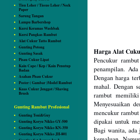
Tisu Leher / Tissue Leher / Neck
Paper
Sarung Tangan
Lampu Barbershop
Kursi Keramas Washbak
Kursi Pangkas Rambut
Alat Cukur Tatto Rambut
Gunting Potong
Harga Alat Cuk
Gunting Sasak
Pen
cukur rambut
Pisau Cukur Lipat
Kain Cape / Kep / Kain Penutup
penampilan. Ada 
Badan
Dengan harga ter
Asahan Pisau Cukur
Poster ( Gambar )Model Rambut
mahal. Dengan se
Kuas Cukur Jenggot / Shaving
Brush
rambut memilik
Menyesuaikan de
Gunting Rambut Profesional
mencukur rambut s
Gunting Toni&Guy
dipakai untuk me
Gunting Koryu Nikko GY-500
Gunting Koryu Nikko KN-350
Bagi wanita, ada 
Gunting Koryu Nikko JH-801
kemaluan. Namun 