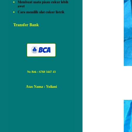
Membuat mata pisau cukur lebih
awet
Cara memilih alat cukur listrik
Transfer Bank
No Rek : 6760 3447 43
Atas Nama
: Yuliani