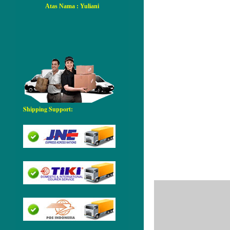
Atas Nama
: Yuliani
Shipping Support:
Tidak ada ko
Posting Ko