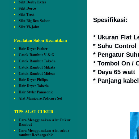
Silet Derby Extra
Silet Dorco
Silet Treet
Spesifikasi:
Silet Big Ben Saloon
Silet Vi-John
* Ukuran Flat
Peralatan Salon Kecantikan
* Suhu Control 
Hair Dryer Farber
* Pengatur Suhu
Catok Rambut V & G
Catok Rambut Takeda
* Tombol On / O
Catok Rambut Mikata
* Daya 65 watt
Catok Rambut Mideas
Hair Dryer Philips
* Panjang kabel
Hair Dryer Takeda
Hair Styler Panasonic
Alat Manicure Pedicure Set
TIPS ALAT CUKUR
Cara Menggunakan Alat Cukur
Rambut
Cara Menggunakan Alat cukur
rambut Rechargeable