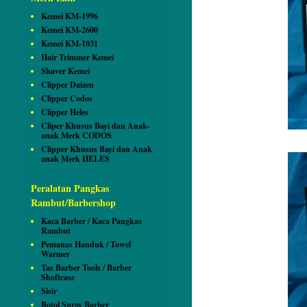
Kemei KM-1996
Kemei KM-2600
Kemei KM-1031
Hair Trimmer Kemei
Shaver Kemei
Clipper Daizen
Clipper Codos
Clipper Heles
Cliper Khusus Bayi dan Anak-
anak Merk CODOS
Clipper Khusus Bayi dan Anak
anak Merk HELES
Peralatan Pangkas
Rambut/Barbershop
Kaca Barber / Kaca Pangkas
Rambut
Pemanas Handuk / Towel
Warmer
Tas Barber Tools / Barber
Shoftcase
Sisir
Botol Spray Barber