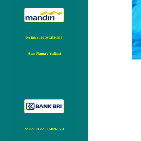
No Rek : 164-00-0258408-6
Atas Nama
: Yuliani
No Rek : 0382-01-040266-503