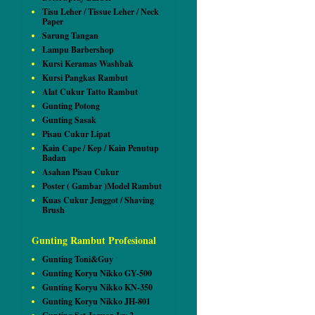
Tisu Leher / Tissue Leher / Neck
Paper
Sarung Tangan
Lampu Barbershop
Kursi Keramas Washbak
Kursi Pangkas Rambut
Alat Cukur Tatto Rambut
Gunting Potong
Gunting Sasak
Pisau Cukur Lipat
Kain Cape / Kep / Kain Penutup
Badan
Asahan Pisau Cukur
Poster ( Gambar )Model Rambut
Kuas Cukur Jenggot / Shaving
Brush
Gunting Rambut Profesional
Gunting Toni&Guy
Gunting Koryu Nikko GY-500
Gunting Koryu Nikko KN-350
Gunting Koryu Nikko JH-801