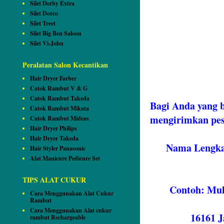
Silet Derby Extra
Silet Dorco
Silet Treet
Silet Big Ben Saloon
Silet Vi-John
Peralatan Salon Kecantikan
Hair Dryer Farber
Catok Rambut V & G
Catok Rambut Takeda
Bagi Anda yang 
Catok Rambut Mikata
mengirimkan pes
Catok Rambut Mideas
Hair Dryer Philips
Hair Dryer Takeda
Nama Lengka
Hair Styler Panasonic
Alat Manicure Pedicure Set
TIPS ALAT CUKUR
Contoh: Muh
Cara Menggunakan Alat Cukur
Rambut
Kel, Kedun
Cara Menggunakan Alat cukur
16161 
rambut Rechargeable