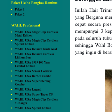
Paket Usaha Pangkas Rambut
Inilah Hair Trim
Paket 1
Paket 2
yang Berguna men
cepat secara pre
WAHL Profesional
mempunyai 3 kepa
WAHL USA Magic Clip Cordless
Metal Edition
pada seluruh tubu
WAHL USA Magic Clip Cordless
sehingga Wahl B
Special Edition
WAHL USA Detailer Black Gold
yang ingin di bers
WAHL USA Detailer Cordless
Lithium Ion
WAHL USA 1919 100 Year
Limited Edition
WAHL USA Senior Cordless
WAHL USA Barber Combo
WAHL USA Super Sterling
Combo
WAHL USA Legend
WAHL USA Super Taper CS
WAHL USA Magic Clip Cordless
/ Charger
WAHL USA Special Edition