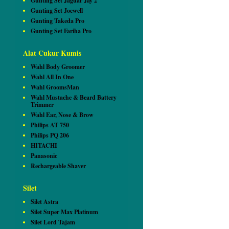
Gunting Set Jaguar Jay 2
Gunting Set Joewell
Gunting Takeda Pro
Gunting Set Fariha Pro
Alat Cukur Kumis
Wahl Body Groomer
Wahl All In One
Wahl GroomsMan
Wahl Mustache & Beard Battery
Trimmer
Wahl Ear, Nose & Brow
Philips AT 750
Philips PQ 206
HITACHI
Panasonic
Rechargeable Shaver
Silet
Silet Astra
Silet Super Max Platinum
Silet Lord Tajam