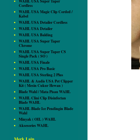
WAHL USA Super Taper
Cordless
WAHL USA Magic Clip Corded /
Kabel
WAHL USA Detailer Cordless
WAHL USA Detailer
WAHL USA Balding
WAHL USA Super Taper
Chrome
WAHL USA Super Taper CS
Single Pack ( SO )
WAHL USA Finale
WAHL USA Pro Basic
WAHL USA Sterling 2 Plus
WAHL & Andis USA Pet Clipper
Kit ( Mesin Cukur Hewan )
Blade Wahl / Mata Pisau WAHL
WAHL Clini Clip Disinfectan
Blade WAHL
WAHL Blade Ice Pendingin Blade
Wahl
Minyak ( OIL ) WAHL
Aksesories WAHL
Merk Lain