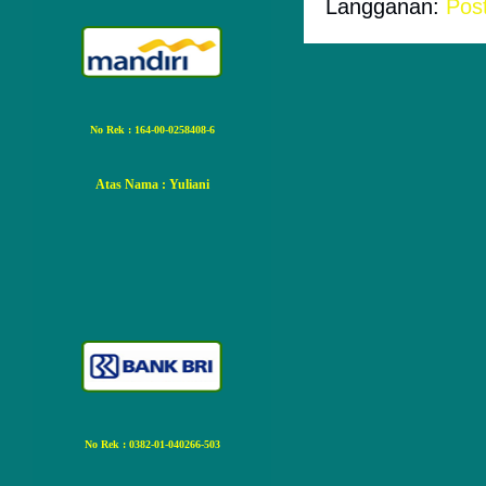
Langganan:
Pos
No Rek : 164-00-0258408-6
Atas Nama
: Yuliani
No Rek : 0382-01-040266-503