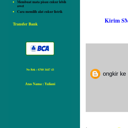
Membuat mata pisau cukur lebih
awet
Cara memilih alat cukur listrik
Kirim SM
Transfer Bank
1 komentar:
Unknow
No Rek : 6760 3447 43
ongkir ke
26 Septe
Atas Nama
: Yuliani
Posting Ko