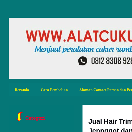
Beranda
Cara Pembelian
Alamat, Contact Person dan Pe
Jual Hair Tr
Jennggot da