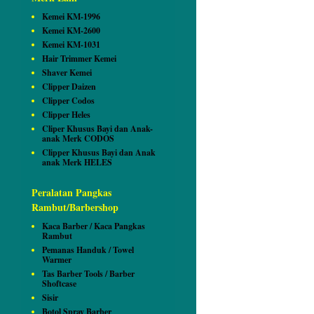
Kemei KM-1996
Kemei KM-2600
Kemei KM-1031
Hair Trimmer Kemei
Shaver Kemei
Clipper Daizen
Clipper Codos
Clipper Heles
Cliper Khusus Bayi dan Anak-
anak Merk CODOS
Clipper Khusus Bayi dan Anak
anak Merk HELES
Peralatan Pangkas
Rambut/Barbershop
Kaca Barber / Kaca Pangkas
Rambut
Pemanas Handuk / Towel
Warmer
Tas Barber Tools / Barber
Shoftcase
Sisir
Botol Spray Barber