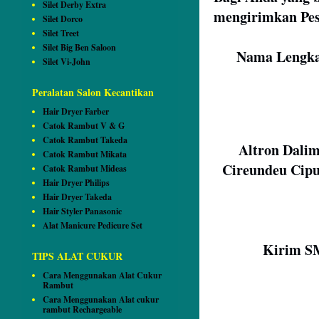
Silet Derby Extra
mengirimkan Pes
Silet Dorco
Silet Treet
Silet Big Ben Saloon
Nama Lengka
Silet Vi-John
Peralatan Salon Kecantikan
Hair Dryer Farber
Catok Rambut V & G
Catok Rambut Takeda
Altron Dalim
Catok Rambut Mikata
Cireundeu Cipu
Catok Rambut Mideas
Hair Dryer Philips
Hair Dryer Takeda
Hair Styler Panasonic
Alat Manicure Pedicure Set
Kirim SM
TIPS ALAT CUKUR
Cara Menggunakan Alat Cukur
Rambut
Cara Menggunakan Alat cukur
rambut Rechargeable