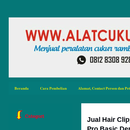
Beranda
Cara Pembelian
Alamat, Contact Person dan Pe
Jual Hair Cl
Pro Basic De