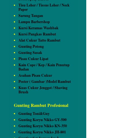
Tisu Leher / Tissue Leher / Neck
Paper
Sarung Tangan
Lampu Barbershop
Kursi Keramas Washbak
Kursi Pangkas Rambut
Alat Cukur Tatto Rambut
Gunting Potong
Gunting Sasak
Pisau Cukur Lipat
Kain Cape / Kep / Kain Penutup
Badan
Asahan Pisau Cukur
Poster ( Gambar )Model Rambut
Kuas Cukur Jenggot / Shaving
Brush
Gunting Rambut Profesional
Gunting Toni&Guy
Gunting Koryu Nikko GY-500
Gunting Koryu Nikko KN-350
Gunting Koryu Nikko JH-801