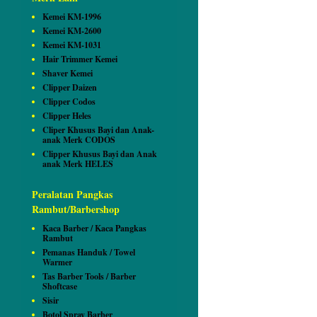
Kemei KM-1996
Kemei KM-2600
Kemei KM-1031
Hair Trimmer Kemei
Shaver Kemei
Clipper Daizen
Clipper Codos
Clipper Heles
Cliper Khusus Bayi dan Anak-
anak Merk CODOS
Clipper Khusus Bayi dan Anak
anak Merk HELES
Peralatan Pangkas
Rambut/Barbershop
Kaca Barber / Kaca Pangkas
Rambut
Pemanas Handuk / Towel
Warmer
Tas Barber Tools / Barber
Shoftcase
Sisir
Botol Spray Barber