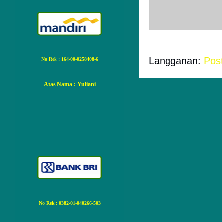
Posting Ko
Langganan:
Pos
No Rek : 164-00-0258408-6
Atas Nama
: Yuliani
No Rek : 0382-01-040266-503