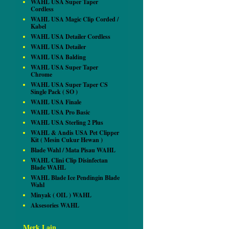
WAHL USA Super Taper
Cordless
WAHL USA Magic Clip Corded /
Kabel
WAHL USA Detailer Cordless
WAHL USA Detailer
WAHL USA Balding
WAHL USA Super Taper
Chrome
WAHL USA Super Taper CS
Single Pack ( SO )
WAHL USA Finale
WAHL USA Pro Basic
WAHL USA Sterling 2 Plus
WAHL & Andis USA Pet Clipper
Kit ( Mesin Cukur Hewan )
Blade Wahl / Mata Pisau WAHL
WAHL Clini Clip Disinfectan
Blade WAHL
WAHL Blade Ice Pendingin Blade
Wahl
Minyak ( OIL ) WAHL
Aksesories WAHL
Merk Lain