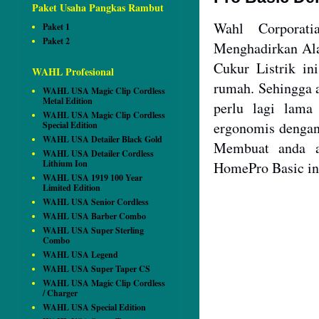
Paket Usaha Pangkas Rambut
Wahl Corpora
Paket 1
Paket 2
Menghadirkan Ala
Cukur Listrik i
WAHL Profesional
rumah. Sehingga 
WAHL USA Magic Clip Cordless
Metal Edition
perlu lagi lama
WAHL USA Magic Clip Cordless
ergonomis dengan
Special Edition
WAHL USA Detailer Black Gold
Membuat anda a
WAHL USA Detailer Cordless
Lithium Ion
HomePro Basic in
WAHL USA 1919 100 Year
Limited Edition
WAHL USA Senior Cordless
WAHL USA Barber Combo
WAHL USA Super Sterling
Combo
WAHL USA Legend
WAHL USA Super Taper CS
WAHL USA Magic Clip Cordless
/ Charger
WAHL USA Special Edition