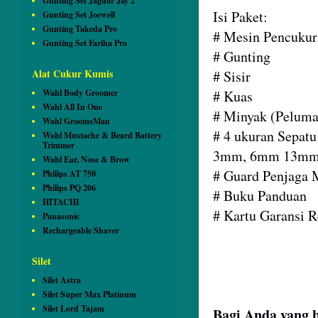
Gunting Set Jaguar Jay 2
Isi Paket:
Gunting Set Joewell
Gunting Takeda Pro
# Mesin Pencuku
Gunting Set Fariha Pro
# Gunting
Alat Cukur Kumis
# Sisir
Wahl Body Groomer
# Kuas
Wahl All In One
# Minyak (Peluma
Wahl GroomsMan
# 4 ukuran Sepat
Wahl Mustache & Beard Battery
Trimmer
3mm, 6mm 13m
Wahl Ear, Nose & Brow
# Guard Penjaga 
Philips AT 750
Philips PQ 206
# Buku Panduan
HITACHI
# Kartu Garansi R
Panasonic
Rechargeable Shaver
Silet
Silet Astra
Silet Super Max Platinum
Silet Lord Tajam
Bagi Anda yang 