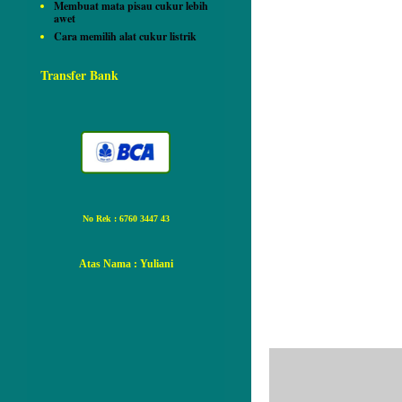
Membuat mata pisau cukur lebih
awet
Cara memilih alat cukur listrik
Transfer Bank
No Rek : 6760 3447 43
Atas Nama
: Yuliani
Tidak ada ko