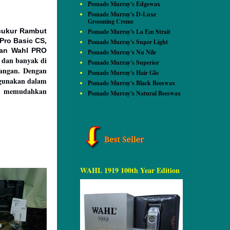
Pomade Murray's Edgewax
Pomade Murray's D-Luxe
Grooming Creme
 cukur Rambut
Pomade Murray's La Em Strait
Pro Basic CS,
Pomade Murray's Super Light
dan Wahl PRO
Pomade Murray's Nu Nile
 dan banyak di
Pomade Murray's Superior
rangan. Dengan
Pomade Murray's Hair Glo
gunakan dalam
Pomade Murray's Black Beeswax
an memudahkan
Pomade Murray's Natural Beeswax
WAHL 1919 100th Year Edition