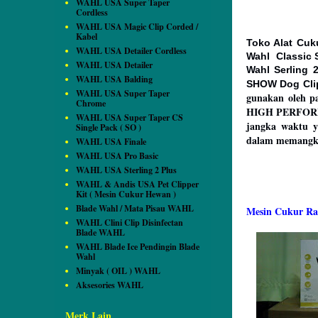
WAHL USA Super Taper
Cordless
WAHL USA Magic Clip Corded /
Kabel
Toko Alat Cuk
WAHL USA Detailer Cordless
Wahl Classic S
WAHL USA Detailer
Wahl Serling 
WAHL USA Balding
SHOW Dog Cli
WAHL USA Super Taper
gunakan oleh p
Chrome
HIGH PERFORMA
WAHL USA Super Taper CS
jangka waktu y
Single Pack ( SO )
dalam memangk
WAHL USA Finale
WAHL USA Pro Basic
WAHL USA Sterling 2 Plus
WAHL & Andis USA Pet Clipper
Kit ( Mesin Cukur Hewan )
Blade Wahl / Mata Pisau WAHL
Mesin Cukur Ra
WAHL Clini Clip Disinfectan
Blade WAHL
WAHL Blade Ice Pendingin Blade
Wahl
Minyak ( OIL ) WAHL
Aksesories WAHL
Merk Lain