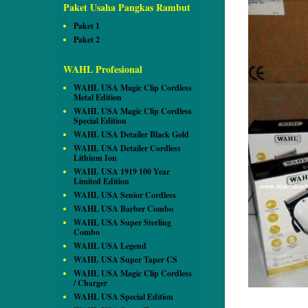
Paket Usaha Pangkas Rambut
Paket 1
Paket 2
WAHL Profesional
WAHL USA Magic Clip Cordless
Metal Edition
WAHL USA Magic Clip Cordless
Special Edition
WAHL USA Detailer Black Gold
WAHL USA Detailer Cordless
Lithium Ion
WAHL USA 1919 100 Year
Limited Edition
WAHL USA Senior Cordless
WAHL USA Barber Combo
WAHL USA Super Sterling
Combo
WAHL USA Legend
WAHL USA Super Taper CS
WAHL USA Magic Clip Cordless
/ Charger
WAHL USA Special Edition