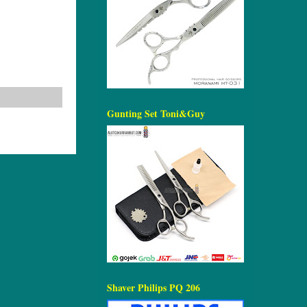
Gunting Set Toni&Guy
Shaver Philips PQ 206