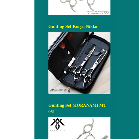
Gunting Set Koryu Nikko
Gunting Set MORANAMI MT
031