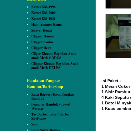
Kemei KM-1996
Kemei KM-2600
Kemei KM-1031
Hair Trimmer Kemei
Shaver Kemei
Clipper Daizen
Clipper Codos
Clipper Heles
Cliper Khusus Bayi dan Anak-
anak Merk CODOS
Clipper Khusus Bayi dan Anak
anak Merk HELES
Peralatan Pangkas
Isi Paket :
Rambut/Barbershop
1 Mesin Cukur
1 Sisir Rambu
Kaca Barber / Kaca Pangkas
4 Kaki Sepatu
Rambut
1 Botol Minya
Pemanas Handuk / Towel
Warmer
1 Kuas pembe
Tas Barber Tools / Barber
Shoftcase
Sisir
Botol Spray Barber