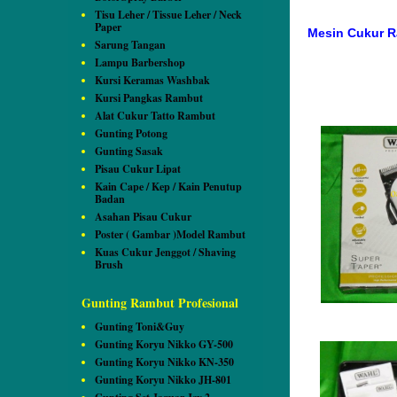
Tisu Leher / Tissue Leher / Neck
Paper
Mesin Cukur 
Sarung Tangan
Lampu Barbershop
Kursi Keramas Washbak
Kursi Pangkas Rambut
Alat Cukur Tatto Rambut
Gunting Potong
Gunting Sasak
Pisau Cukur Lipat
Kain Cape / Kep / Kain Penutup
Badan
Asahan Pisau Cukur
Poster ( Gambar )Model Rambut
Kuas Cukur Jenggot / Shaving
Brush
Gunting Rambut Profesional
Gunting Toni&Guy
Gunting Koryu Nikko GY-500
Gunting Koryu Nikko KN-350
Gunting Koryu Nikko JH-801