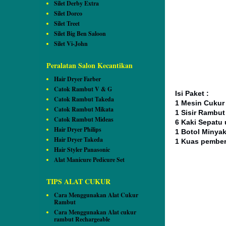
Silet Derby Extra
Silet Dorco
Silet Treet
Silet Big Ben Saloon
Silet Vi-John
Peralatan Salon Kecantikan
Hair Dryer Farber
Catok Rambut V & G
Isi Paket :
Catok Rambut Takeda
1 Mesin Cukur
Catok Rambut Mikata
1 Sisir Rambu
Catok Rambut Mideas
6 Kaki Sepatu
Hair Dryer Philips
1 Botol Minya
Hair Dryer Takeda
1 Kuas pembe
Hair Styler Panasonic
Alat Manicure Pedicure Set
TIPS ALAT CUKUR
Cara Menggunakan Alat Cukur
Rambut
Cara Menggunakan Alat cukur
rambut Rechargeable