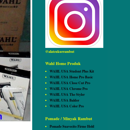
@alatcukurrambut
Wahl Home Produk
WAHL USA Student Plus Kit
WAHL USA Home Pro Basic
WAHL USA Close Cut Pro
WAHL USA Chrome Pro
WAHL USA The Styler
WAHL USA Balder
WAHL USA Color Pro
Pomade / Minyak Rambut
Pomade Suavecito Firme Hold