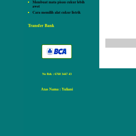
Membuat mata pisau cukur lebih
awet
Cara memilih alat cukur listrik
Transfer Bank
No Rek : 6760 3447 43
Atas Nama
: Yuliani