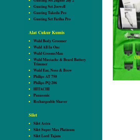
Gunting Set Jaguar Jay 2
Gunting Set Joewell
Gunting Takeda Pro
Gunting Set Fariha Pro
Alat Cukur Kumis
Wahl Body Groomer
Wahl All In One
Wahl GroomsMan
Wahl Mustache & Beard Battery
Trimmer
Wahl Ear, Nose & Brow
Philips AT 750
Philips PQ 206
HITACHI
Panasonic
Rechargeable Shaver
Silet
Silet Astra
Silet Super Max Platinum
Silet Lord Tajam